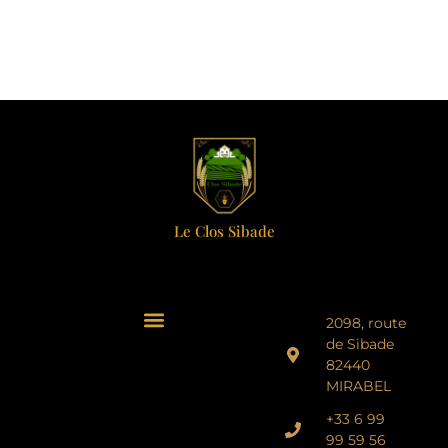
Le Clos Sibade
2098, route
de Sibade
82440
MIRABEL
+33 6 99
99 59 56