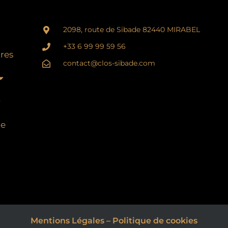
2098, route de Sibade 82440 MIRABEL
+33 6 99 99 59 56
res
contact@clos-sibade.com
ue
Mentions Légales
–
Politique de cookies